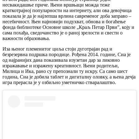
несвакидашње приче. Њени вршњаци можда теже
краткотрајној популарности на интернету, али ова девојчица
показала је да је најлепша врлина савременог доба заправо –
несебичност. Њен најновији подухват, обнова и богаћење
фонда библиотеке Основне школе „Краљ Петар Први”, коју и
сама похађа, сведочанство је о раној зрелости и свести о
важности образовања.
Иза њеног племенитог циља стоји дуготрајан рад и
безрезервна подршка породице. Рођена 2014. године, Сиа је
од најранијих дана показивала изузетан дар за ликовно
изражавање и изражену креативност. Њени родитељи,
Милица и Ика, рано су препознали ту искру. Са само шест
година, Сиа је добила таблет и дигиталну оловку, а њена дечја
игра прерасла је у озбиљно уметничко стваралаштво.