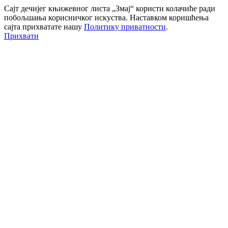
Сајт дечијег књижевног листа „Змај“ користи колачиће ради
побољшања корисничког искуства. Наставком коришћења
сајта прихватате нашу
Политику приватности
.
Прихвати