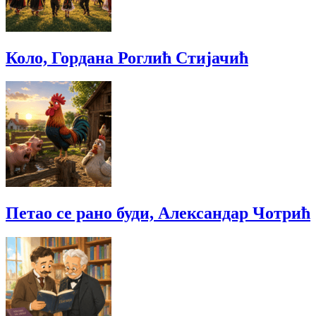
Коло, Гордана Роглић Стијачић
Петао се рано буди, Александар Чотрић