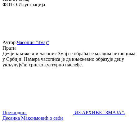
ФОТО:
Илустрација
Аутор:
Часопис ”Змај”
Прати
Дечји књижевни часопис Змај се обраћа се младим читаоцима
у Србији. Намера часописа је да књижевно образује децу
укључујући српско културно наслеђе.
Претходно
ИЗ АРХИВЕ ”ЗМАЈА”:
Десанка Максимовић о себи