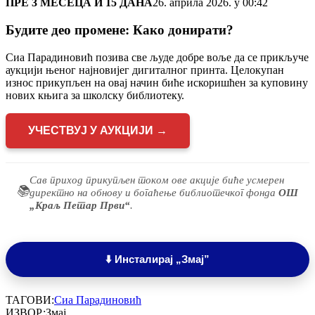
ПРЕ 3 МЕСЕЦА И 15 ДАНА
26. априла 2026. у 00:42
Будите део промене: Како донирати?
Сиа Парадиновић позива све људе добре воље да се прикључе
аукцији њеног најновијег дигиталног принта. Целокупан
износ прикупљен на овај начин биће искоришћен за куповину
нових књига за школску библиотеку.
УЧЕСТВУЈ У АУКЦИЈИ →
Сав приход прикупљен током ове акције биће усмерен
📚
директно на обнову и богаћење библиотечког фонда
ОШ
„Краљ Петар Први“
.
⬇️ Инсталирај „Змај”
ТАГОВИ:
Сиa Парадиновић
ИЗВОР:
Змај