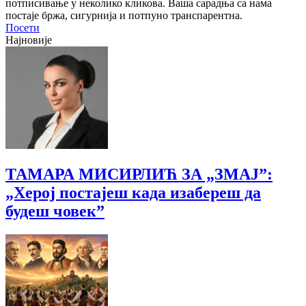
потписивање у неколико кликова. Ваша сарадња са нама
постаје бржа, сигурнија и потпуно транспарентна.
Посети
Најновије
ТАМАРА МИСИРЛИЋ ЗА „ЗМАЈ”:
„Херој постајеш када изабереш да
будеш човек”