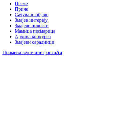
Песме
Приче
Сачуване објаве
Змајев интервју
Змајеве новости
Мамица песмарица
Архива конкурса
Змајеви сарадници
Промена величине фонта
Aa