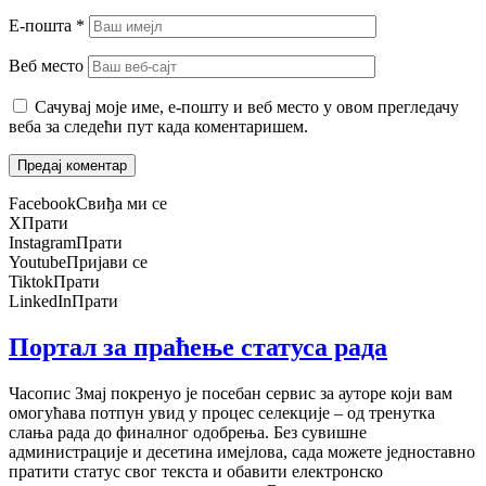
Е-пошта
*
Веб место
Сачувај моје име, е-пошту и веб место у овом прегледачу
веба за следећи пут када коментаришем.
Facebook
Свиђа ми се
X
Прати
Instagram
Прати
Youtube
Пријави се
Tiktok
Прати
LinkedIn
Прати
Портал за праћење статуса рада
Часопис Змај покренуо је посебан сервис за ауторе који вам
омогућава потпун увид у процес селекције – од тренутка
слања рада до финалног одобрења. Без сувишне
администрације и десетина имејлова, сада можете једноставно
пратити статус свог текста и обавити електронско