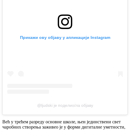
Прикажи ову објаву у апликацији Instagram
@ljudski је поделио/ла објаву
Већ у трећем разреду основне школе, њен јединствени свет
чаробних створења заживео је у форми дигиталне уметности,