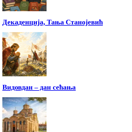
Декаденција, Тања Станојевић
Видовдан – дан сећања