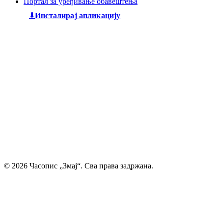
Портал за уређивање обавештења
Инсталирај апликацију
Дечији књижевни часопис
„Змај“
већ деценијама негује
најлепшу реч, спајајући богату традицију са савременим
стваралаштвом. Посебну пажњу посвећујемо младим
талентима, пружајући им отворен простор да објаве
своје прве радове и прикажу своју креативност свету. Ми
смо место где се инспиришу будући писци и где свака
дечија машта проналази свој пут до читалаца.
Главни и одговорни уредник: Михајло Жиловић
© 2026 Часопис „Змај“. Сва права задржана.