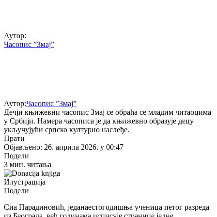
Аутор:
Часопис ”Змај”
Аутор:
Часопис ”Змај”
Дечји књижевни часопис Змај се обраћа се младим читаоцима
у Србији. Намера часописа је да књижевно образује децу
укључујући српско културно наслеђе.
Прати
Објављено: 26. априла 2026. у 00:47
Подели
3 мин. читања
Илустрација
Подели
Сиа Парадиновић, једанаестогодишња ученица петог разреда
из Београда, већ годинама исписује странице једне