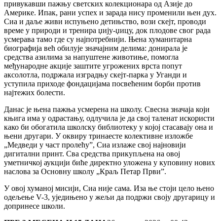
привукавши пажњу светских колекционара од Азије до
Америке. Ипак, рани успех и зарада нису променили њен дух.
Сиа и даље живи испуњено детињство, вози скејт, проводи
време у природи и тренира џију-џицу, док плодове свог рада
усмерава тамо где су најпотребнији. Њена хуманитарна
биографија већ обилује значајним делима: донирала је
средства азилима за напуштене животиње, помогла
међународне акције заштите угрожених врста попут
аксолотла, подржала изградњу скејт-парка у Уганди и
уступила приходе фондацијама посвећеним борби против
најтежих болести.
Данас је њена пажња усмерена на школу. Свесна значаја који
књига има у одрастању, одлучила је да свој таленат искористи
како би обогатила школску библиотеку у којој стасавају она и
њени другари. У оквиру тринаесте колективне изложбе
„Медведи у част пролећу”, Сиа излаже свој најновији
дигитални принт. Сва средства прикупљена на овој
уметничкој аукцији биће директно уложена у куповину нових
наслова за Основну школу „Краљ Петар Први”.
У овој хуманој мисији, Сиа није сама. Иза ње стоји цело њено
одељење V-3, уједињено у жељи да подржи своју другарицу и
допринесе школи.