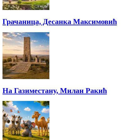
Грачаница, Десанка Максимовић
На Газиместану, Милан Ракић