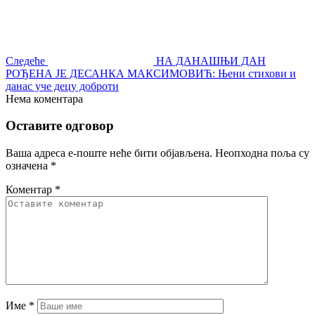
Следеће
НА ДАНАШЊИ ДАН
РОЂЕНА ЈЕ ДЕСАНКА МАКСИМОВИЋ: Њени стихови и
данас уче децу доброти
Нема коментара
Оставите одговор
Ваша адреса е-поште неће бити објављена.
Неопходна поља су
означена
*
Коментар
*
Име
*