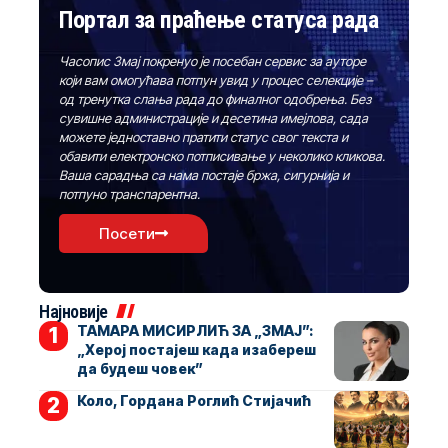
Портал за праћење статуса рада
Часопис Змај покренуо је посебан сервис за ауторе
који вам омогућава потпун увид у процес селекције –
од тренутка слања рада до финалног одобрења. Без
сувишне администрације и десетина имејлова, сада
можете једноставно пратити статус свог текста и
обавити електронско потписивање у неколико кликова.
Ваша сарадња са нама постаје бржа, сигурнија и
потпуно транспарентна.
Посети
Најновије
ТАМАРА МИСИРЛИЋ ЗА „ЗМАЈ”:
„Херој постајеш када изабереш
да будеш човек”
Коло, Гордана Роглић Стијачић