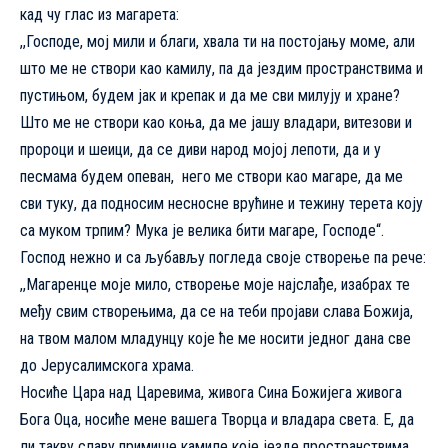
кад чу глас из магарета:
,,Господе, мој мили и благи, хвала ти на постојању моме, али
што ме не створи као камилу, па да јездим пространствима и
пустињом, будем јак и крепак и да ме сви милују и хране?
Што ме не створи као коња, да ме јашу владари, витезови и
пророци и шеици, да се диви народ мојој лепоти, да и у
песмама будем опеван, него ме створи као магаре, да ме
сви туку, да подносим несносне врућине и тежину терета коју
са муком трпим? Мука је велика бити магаре, Господе“.
Господ нежно и са љубављу погледа своје створење па рече:
,,Магаренце моје мило, створење моје најслађе, изабрах те
међу свим створењима, да се на теби пројави слава Божија,
на твом малом младунцу које ће ме носити једног дана све
до Јерусалимскога храма.
Носиће Цара над Царевима, живога Сина Божијега живога
Бога Оца, носиће мене вашега Творца и владара света. Е, да
ли такву славу примише камиле које језде пространствима