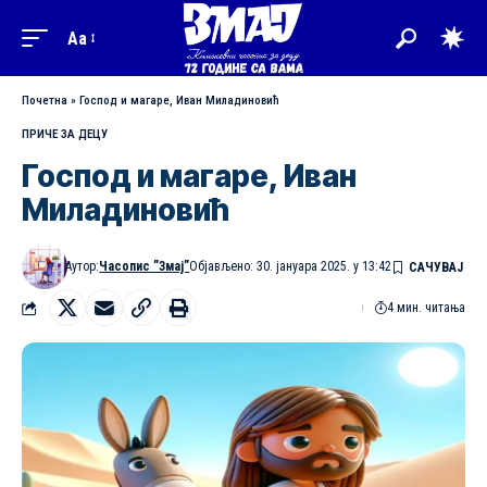
Aa
Почетна
»
Господ и магаре, Иван Миладиновић
ПРИЧЕ ЗА ДЕЦУ
Господ и магаре, Иван
Миладиновић
Аутор:
Часопис ”Змај”
Објављено: 30. јануара 2025. у 13:42
4 мин. читања