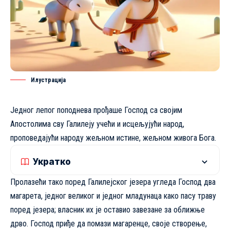
Илустрацијa
Једног лепог поподнева прођаше Господ са својим
Апостолима сву Галилеју учећи и исцељујући народ,
проповедајући народу жељном истине, жељном живога Бога.
Укратко
Пролазећи тако поред Галилејског језера угледа Господ два
магарета, једног великог и једног младунаца како пасу траву
поред језера; власник их је оставио завезане за оближње
дрво. Господ приђе да помази магаренце, своје створење,