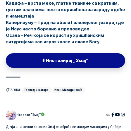
Кадифа
– врста меке, глатке тканине са кратким,
густим влакнима, често коришћена за израду одеће
и намештаја
Капернауму
– Град на обали Галилејског језера, где
је Исус често боравио и проповедао
Осана
– Реч која се користи у хришћанским
литургијама као израз хвале и славе Богу
⬇️ Инсталирај „Змај”
ТАГОВИ:
Господ и магаре
Иван Миладиновић
Часопис ”Змај”
Дечји књижевни часопис Змај се обраћа се младим читаоцима у Србији.