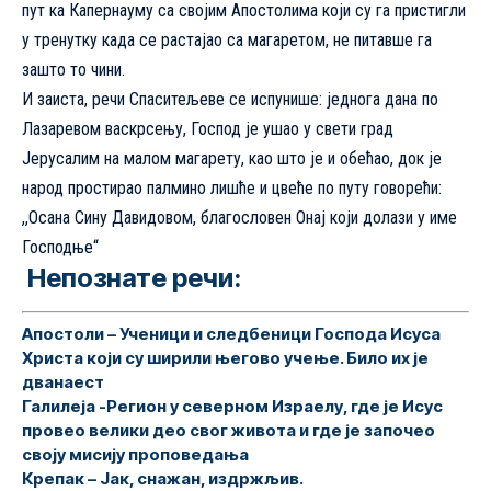
пут ка Капернауму са својим Апостолима који су га пристигли
у тренутку када се растајао са магаретом, не питавше га
зашто то чини.
И заиста, речи Спаситељеве се испунише: једнога дана по
Лазаревом васкрсењу, Господ је ушао у свети град
Јерусалим на малом магарету, као што је и обећао, док је
народ простирао палмино лишће и цвеће по путу говорећи:
,,Осана Сину Давидовом, благословен Онај који долази у име
Господње“
Непознате речи:
Апостоли
– Ученици и следбеници Господа Исуса
Христа који су ширили његово учење. Било их је
дванаест
Галилејa
-Регион у северном Израелу, где је Исус
провео велики део свог живота и где је започео
своју мисију проповедања
Крепак
– Јак, снажан, издржљив.