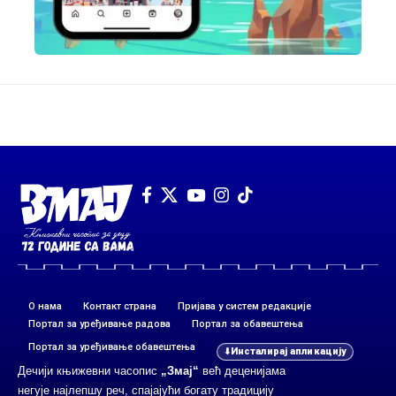
О нама
Контакт страна
Пријава у систем редакције
Портал за уређивање радова
Портал за обавештења
Портал за уређивање обавештења
Инсталирај апликацију
Дечији књижевни часопис
„Змај“
већ деценијама
негује најлепшу реч, спајајући богату традицију