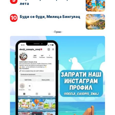
лета
Буди се буди, Милица Бингулац
- Промо -