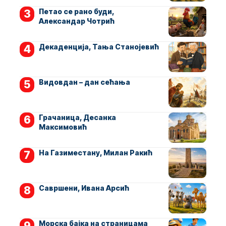
Петао се рано буди,
Александар Чотрић
Декаденција, Тања Станојевић
Видовдан – дан сећања
Грачаница, Десанка
Максимовић
На Газиместану, Милан Ракић
Савршени, Ивана Арсић
Морска бајка на страницама