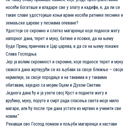
носећи богаташе и владаре све у злату и кадифи, е, да ли се
такве славе удостојише коњи врани носећи ратнике песнике и
земаљске цареве у песмама опеване?
Удостоји се скромно и слатко магаренце које подноси жегу
напорног дана, терет и муку, батине и псовке, да на њему
буде Принц принчева и Цар царева, и да се на њему покаже
Слава Господња.
Јер ја волим скромност и скромне, које подносе терет и муку
свакога дана жртвујући се из љубави за своје ближње – своје
најмилије, за своје породице и на таквима и у таквима
обитавам, заједно са мојим Оцем и Духом Светим.
Једнога дана ћу и ја узети свој Крст и поднети жегу и
врућину, муку, поруге и смрт ради спасења света моје мило
магаре, али ћу после три дана устати из мртвих и учинити све
новим.“
Рекавши ово Господ помази и пољуби магаренце и настави