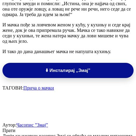
глупости зачуди и помисли: „Истина, она је најјача од свих,
она оте оружје ловцу, а ловац не рече ни речи, него седе да се
одмара. Ја треба да идем за њом!“
И мачка пође за ловчевом женом у кућу, у кухињу и седе крај
жене, док је ова припремала ручак. Мачка се тако навикне да
седи у кухињи, те жена натера мачку да лови мишеве и чува
од њих јело.
И тако до дана данашњег мачка не напушта кухињу.
⬇️ Инсталирај „Змај”
ТАГОВИ:
Прича о мачки
Аутор:
Часопис ”Змај”
Прати
Дечји књижевни часопис Змај се обраћа се младим читаоцима