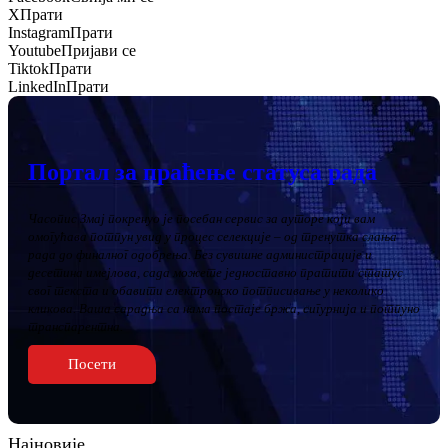
X
Прати
Instagram
Прати
Youtube
Пријави се
Tiktok
Прати
LinkedIn
Прати
Портал за праћење статуса рада
Часопис Змај покренуо је посебан сервис за ауторе који вам
омогућава потпун увид у процес селекције – од тренутка слања
рада до финалног одобрења. Без сувишне администрације и
десетина имејлова, сада можете једноставно пратити статус
свог текста и обавити електронско потписивање у неколико
кликова. Ваша сарадња са нама постаје бржа, сигурнија и потпуно
транспарентна.
Посети
Најновије