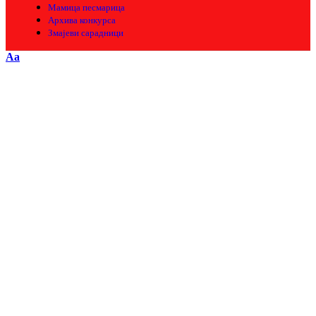
Мамица песмарица
Архива конкурса
Змајеви сарадници
Aa