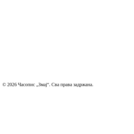
најлепшу реч, спајајући богату традицију са савременим
стваралаштвом. Посебну пажњу посвећујемо младим
талентима, пружајући им отворен простор да објаве
своје прве радове и прикажу своју креативност свету. Ми
смо место где се инспиришу будући писци и где свака
дечија машта проналази свој пут до читалаца.
Главни и одговорни уредник: Михајло Жиловић
© 2026 Часопис „Змај“. Сва права задржана.