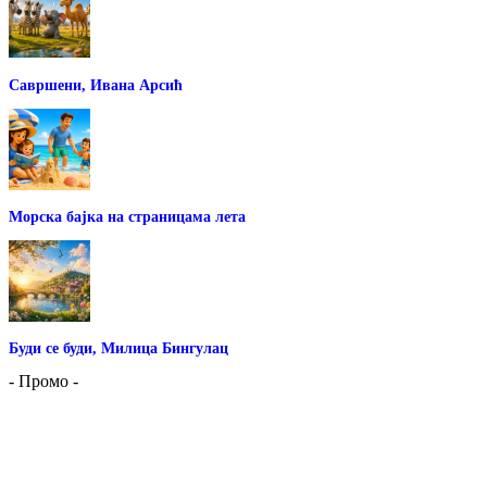
Савршени, Ивана Арсић
Морска бајка на страницама лета
Буди се буди, Милица Бингулац
- Промо -