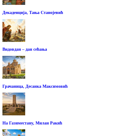
Декаденција, Тања Станојевић
Видовдан – дан сећања
Грачаница, Десанка Максимовић
На Газиместану, Милан Ракић