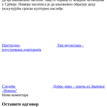
у Србији. Намера часописа је да књижевно образује децу
укључујући српско културно наслеђе.
Претходно
Три мускетара –
илустрована адаптација
Следеће
Добро дрво – прича из Змајевог
„Невена“
Нема коментара
Оставите одговор