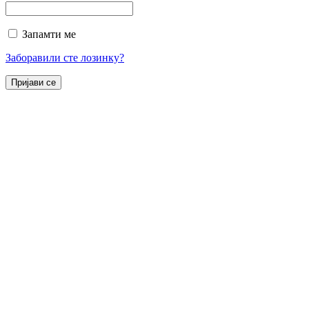
Запамти ме
Заборавили сте лозинку?