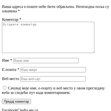
Ваша адреса е-поште неће бити објављена.
Неопходна поља су
означена
*
Коментар
*
Име
*
Е-пошта
*
Веб место
Сачувај моје име, е-пошту и веб место у овом прегледачу
веба за следећи пут када коментаришем.
Facebook
Свиђа ми се