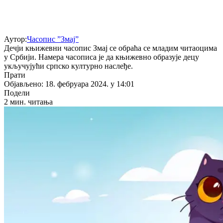
Аутор:
Часопис ”Змај”
Дечји књижевни часопис Змај се обраћа се младим читаоцима
у Србији. Намера часописа је да књижевно образује децу
укључујући српско културно наслеђе.
Прати
Објављено: 18. фебруара 2024. у 14:01
Подели
2 мин. читања