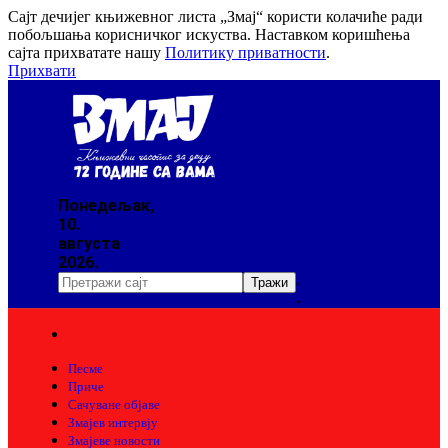
Сајт дечијег књижевног листа „Змај“ користи колачиће ради
побољшања корисничког искуства. Наставком коришћења
сајта прихватате нашу
Политику приватности
.
Прихвати
Понедељак,
10.
августа
2026.
Песме
Приче
Сачуване објаве
Змајев интервју
Змајеве новости