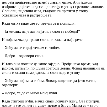
потраја пријатељство између лава и мачке. Али једном
изaђоше пријатељи да се прошетају и уз пут сретоше слонове.
Слонови, видевши лава, стадоше га пратити у стопу.
Ухватише лава и растргоше га.
Када мачка виде све то, зачуди се и помисли:
– Ја мислих да је лав најјачи, а слон га победи!”
И пође мачка да тражи слона, и када га нађе рече:
– Хоћу да се спријатељим са тобом.
– Добро – одговори слон.
И тако они почеше да живе заједно. Прође неко време, кад
једном, шетајући по шуми сретоше ловца. Ловац нанишани на
слона и опали само једном, а слон паде и угину.
– Хоћу да пођем са тобом. Ловац, видевши да је то мачка,
одговори:
– Добро, хајде са мном мојој кући.
Када стигоше кући, мачка спази ловчеву жену. Ова притрча
ловцу и узе од њега пушку, метке и барут. Мачка се у својој