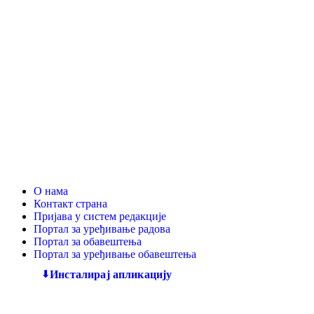
О нама
Контакт страна
Пријава у систем редакције
Портал за уређивање радова
Портал за обавештења
Портал за уређивање обавештења
Инсталирај апликацију
Дечији књижевни часопис
„Змај“
већ деценијама негује