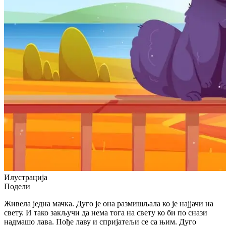
Илустрацијa
Подели
Живела једна мачка. Дуго је она размишљала ко је најјачи на
свету. И тако закључи да нема тога на свету ко би по снази
надмашо лава. Пође лаву и спријатељи се са њим. Дуго