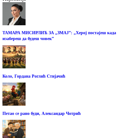
ТАМАРА МИСИРЛИЋ ЗА „ЗМАЈ”: „Херој постајеш када
изабереш да будеш човек”
Коло, Гордана Роглић Стијачић
Петао се рано буди, Александар Чотрић