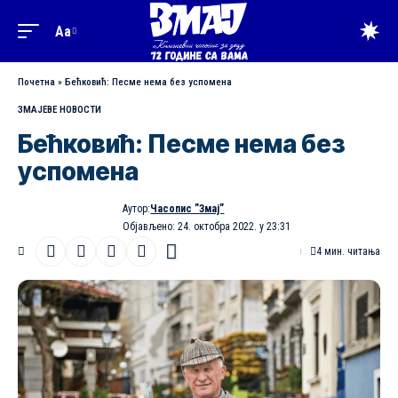
Aa
Промена
величине
Почетна
»
Бећковић: Песме нема без успомена
фонта
ЗМАЈЕВЕ НОВОСТИ
Бећковић: Песме нема без
успомена
Аутор:
Часопис ”Змај”
Објављено: 24. октобра 2022. у 23:31
4 мин. читања