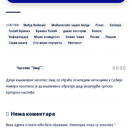
ТАГОВИ:
Matija Bećković
Međunarodni sajam knjiga
Pisac
Sećanja
Ћопић Бранко
Бранко Ћопић
дакле постојим
Колеге
Коференција
Мојих осамдесет
Онамо 'намо
Песме
Пишем
Сајам књига
Сто мојих портрета
Уметност
Часопис ”Змај”
Дечји књижевни часопис Змај се обраћа се младим читаоцима у Србији.
Намера часописа је да књижевно образује децу укључујући српско
културно наслеђе.
Нема коментара
Ваша адреса е-поште неће бити објављена.
Неопходна поља су означена
*