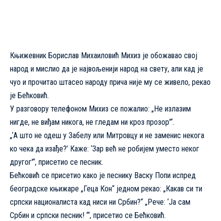
Књижевник Борислав Михаиловић Михиз је обожавао свој
народ и мислио да је највољенији народ на свету, али кад је
чуо и прочитао штасео народу прича није му се живело, рекао
је Бећковић.
У разговору телефоном Михиз се пожалио: „Не излазим
нигде, не виђам никога, не гледам ни кроз прозор'“.
„‘А што не одеш у Забелу или Митровцу и не заменис некога
ко чека да изађе?’ Каже: ‘Зар већ не робијем уместо неког
другог'“, присетио се песник.
Бећковић се присетио како је песнику
Васку Попи
испред
београдске књижаре „Геца Кон“ једном рекао: „Какав си ти
српски националиста кад ниси ни Србин?“ „Рече: ‘Ја сам
Србин и српски песник! ‘“, присетио се Бећковић.