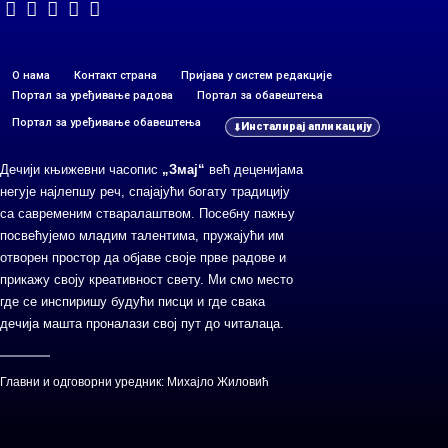
О нама
Контакт страна
Пријава у систем редакције
Портал за уређивање радова
Портал за обавештења
Портал за уређивање обавештења
Инсталирај апликацију
Дечији књижевни часопис
„Змај“
већ деценијама
негује најлепшу реч, спајајући богату традицију
са савременим стваралаштвом. Посебну пажњу
посвећујемо младим талентима, пружајући им
отворен простор да објаве своје прве радове и
прикажу своју креативност свету. Ми смо место
где се инспиришу будући писци и где свака
дечија машта проналази свој пут до читалаца.
Главни и одговорни уредник: Михајло Жиловић