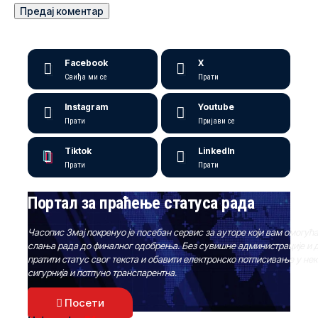
Facebook
X
Свиђа ми се
Прати
Instagram
Youtube
Прати
Пријави се
Tiktok
LinkedIn
Прати
Прати
Портал за праћење статуса рада
Часопис Змај покренуо је посебан сервис за ауторе који вам омогућа
слања рада до финалног одобрења. Без сувишне администрације и д
пратити статус свог текста и обавити електронско потписивање у не
сигурнија и потпуно транспарентна.
Посети