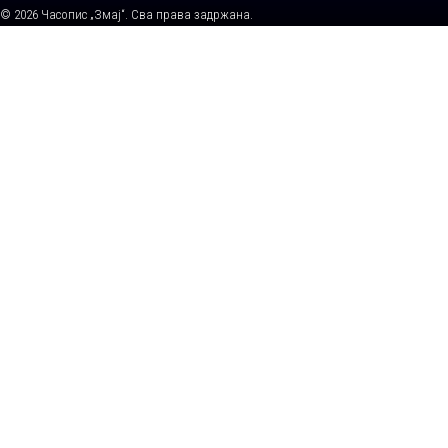
© 2026 Часопис „Змај“. Сва права задржана.