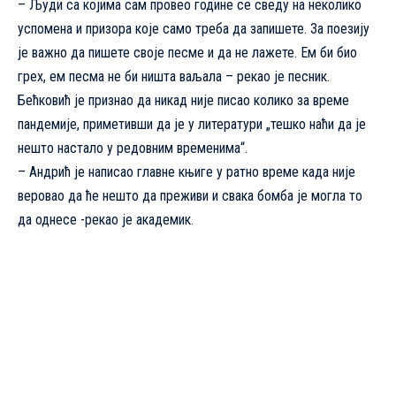
– Људи са којима сам провео године се сведу на неколико
успомена и призора које само треба да запишете. За поезију
је важно да пишете своје песме и да не лажете. Ем би био
грех, ем песма не би ништа ваљала – рекао је песник.
Бећковић је признао да никад није писао колико за време
пандемије, приметивши да је у литератури „тешко наћи да је
нешто настало у редовним временима“.
– Андрић је написао главне књиге у ратно време када није
веровао да ће нешто да преживи и свака бомба је могла то
да однесе -рекао је академик.