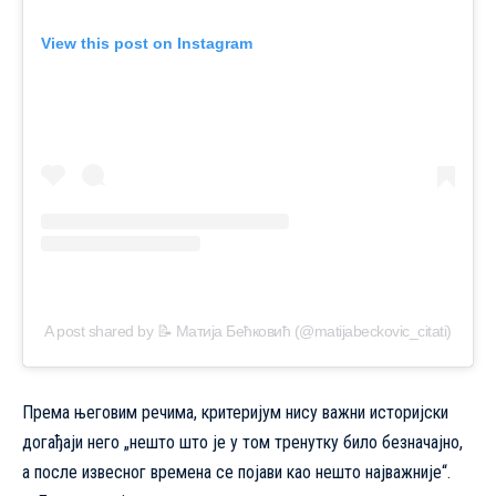
View this post on Instagram
A post shared by 📝 Матија Бећковић (@matijabeckovic_citati)
Према његовим речима, критеријум нису важни историјски
догађаји него „нешто што је у том тренутку било безначајно,
а после извесног времена се појави као нешто најважније“.