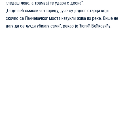
гледаш лево, а трамвај те удари с десна“.
„Овде већ смакли четворицу, јуче су једног старца који
скочио са Панчевачког моста извукли жива из реке. Више не
дају да се људи убијају сами“, рекао је Ћопић Бећковићу.