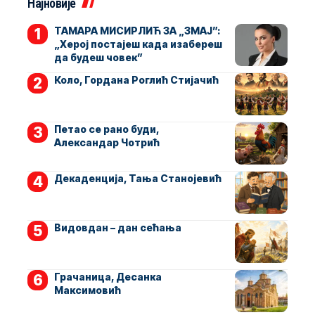
Најновије
ТАМАРА МИСИРЛИЋ ЗА „ЗМАЈ”:
„Херој постајеш када изабереш
да будеш човек”
Коло, Гордана Роглић Стијачић
Петао се рано буди,
Александар Чотрић
Декаденција, Тања Станојевић
Видовдан – дан сећања
Грачаница, Десанка
Максимовић