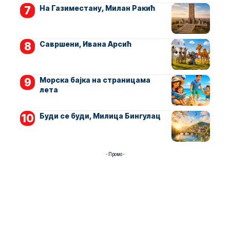
На Газиместану, Милан Ракић
Савршени, Ивана Арсић
Морска бајка на страницама
лета
Буди се буди, Милица Бингулац
- Промо -