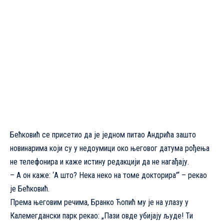
Бећковић се присетио да је једном питао Андрића зашто
новинарима који су у недоумици око његовог датума рођења
не телефонира и каже истину редакцији да не нагађају.
– А он каже: ‘А што? Нека неко на томе докторира'“ – рекао
је Бећковић.
Према његовим речима,
Бранко Ћопић
му је на улазу у
Калемегдански парк рекао: „Пази овде убијају људе! Ти