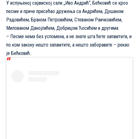
У испуњеној сајамској сали „Иво Андрић“, Бећковић се кроз
песме и приче присећао дружења са Андрићем, Душаном
Радовићем, Браном Петровићем, Стеваном Раичковићем,
Милованом Данојлићем, Добрицом Ћосићем и другима.
– Песме нема без успомена, а не знате шта ћете запамтити, и
по ком закону нешто запамтите, а нешто заборавите – рекао
је Бећковић..