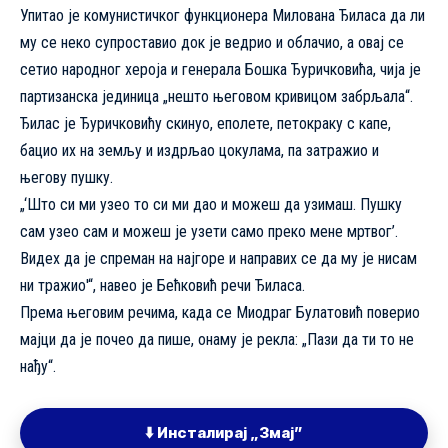
Упитао је комунистичког функционера Милована Ђиласа да ли
му се неко супроставио док је ведрио и облачио, а овај се
сетио народног хероја и генерала Бошка Ђуричковића, чија је
партизанска јединица „нешто његовом кривицом забрљала“.
Ђилас је Ђуричковићу скинуо, еполете, петокраку с капе,
бацио их на земљу и издрљао цокулама, па затражио и
његову пушку.
„‘Што си ми узео то си ми дао и можеш да узимаш. Пушку
сам узео сам и можеш је узети само преко мене мртвог’.
Видех да је спреман на најгоре и направих се да му је нисам
ни тражио'“, навео је Бећковић речи Ђиласа.
Према његовим речима, када се Миодраг Булатовић поверио
мајци да је почео да пише, онаму је рекла: „Пази да ти то не
нађу“.
⬇️ Инсталирај „Змај”