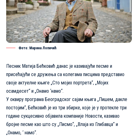
Фото: Марина Лопичић
Песник Матијa Бећковић данас је казивајући песме и
присећајући се дружења са колегама писцима представио
своје актуелне књиге „Сто мојих портрета“, „Мојих
осамдесет“ и „Онамо ‘намо“.
У оквиру програма Београдског сајам књига „Пишем, дакле
постојим“, Бећковић је из три збирке, које је у протекле три
године сукцесивно објавила компаније Новости, казивао
бројне песме као што су „Писмо“, „Влаја из Глибавца“ и
„Онамо, ‘ намо“.