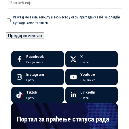
Сачувај моје име, е-пошту и веб место у овом прегледачу веба за следећи
пут када коментаришем.
Facebook
X
Свиђа ми се
Прати
Instagram
Youtube
Прати
Пријави се
Tiktok
LinkedIn
Прати
Прати
Портал за праћење статуса рада