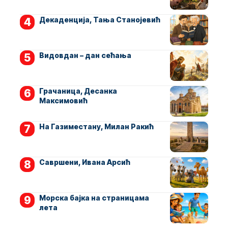
Декаденција, Тања Станојевић
Видовдан – дан сећања
Грачаница, Десанка
Максимовић
На Газиместану, Милан Ракић
Савршени, Ивана Арсић
Морска бајка на страницама
лета