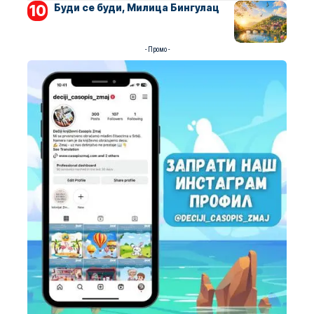
Буди се буди, Милица Бингулац
- Промо -