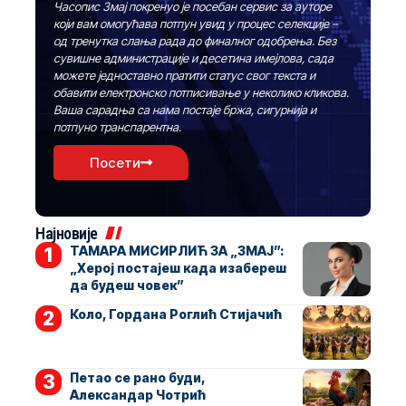
Часопис Змај покренуо је посебан сервис за ауторе
који вам омогућава потпун увид у процес селекције –
од тренутка слања рада до финалног одобрења. Без
сувишне администрације и десетина имејлова, сада
можете једноставно пратити статус свог текста и
обавити електронско потписивање у неколико кликова.
Ваша сарадња са нама постаје бржа, сигурнија и
потпуно транспарентна.
Посети
Најновије
ТАМАРА МИСИРЛИЋ ЗА „ЗМАЈ”:
„Херој постајеш када изабереш
да будеш човек”
Коло, Гордана Роглић Стијачић
Петао се рано буди,
Александар Чотрић