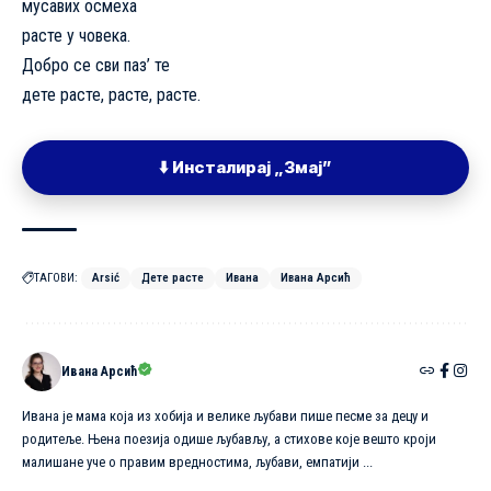
мусавих осмеха
расте у човека.
Добро се сви паз’ те
дете расте, расте, расте.
⬇️ Инсталирај „Змај”
ТАГОВИ:
Arsić
Дете расте
Ивана
Ивана Арсић
Ивана Арсић
Ивана је мама која из хобија и велике љубави пише песме за децу и
родитеље. Њена поезија одише љубављу, а стиховe које вешто кроји
малишане уче о правим вредностима, љубави, емпатији ...