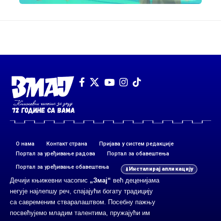
О нама
Контакт страна
Пријава у систем редакције
Портал за уређивање радова
Портал за обавештења
Портал за уређивање обавештења
Инсталирај апликацију
Дечији књижевни часопис
„Змај“
већ деценијама
негује најлепшу реч, спајајући богату традицију
са савременим стваралаштвом. Посебну пажњу
посвећујемо младим талентима, пружајући им