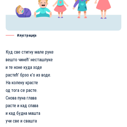
Илустрација
Куд све стигну мале руке
вешто чинећ’ несташлуке
и те ноне куда ходе
растећ’ брзо к’о из воде.
На колену красте
од тога се расте.
Снова пуна глава
расте и кад спава
и кад будна машта
учи све и свашта