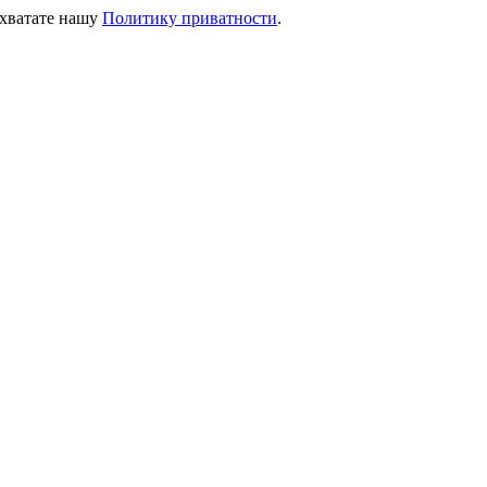
ихватате нашу
Политику приватности
.