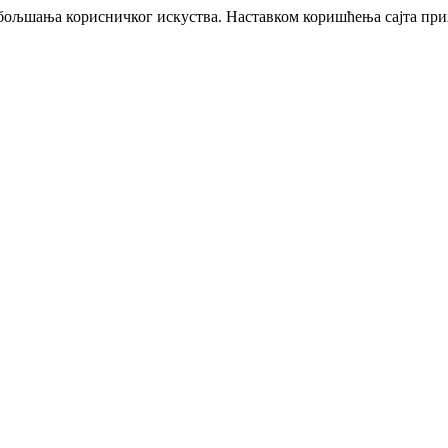
побољшања корисничког искуства. Наставком коришћења сајта пр