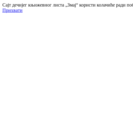
Сајт дечијег књижевног листа „Змај“ користи колачиће ради 
Прихвати