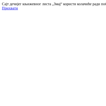
Сајт дечијег књижевног листа „Змај“ користи колачиће ради 
Прихвати