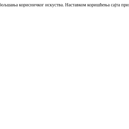
побољшања корисничког искуства. Наставком коришћења сајта пр