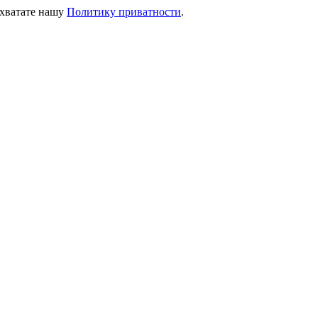
ихватате нашу
Политику приватности
.