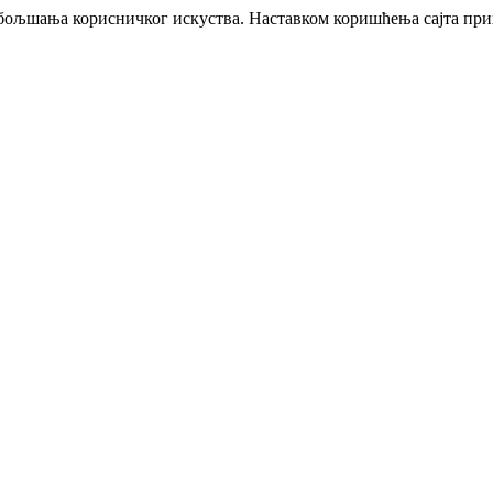
побољшања корисничког искуства. Наставком коришћења сајта пр