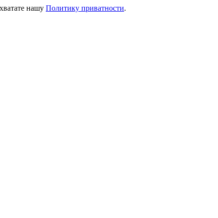
ихватате нашу
Политику приватности
.