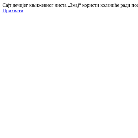
Сајт дечијег књижевног листа „Змај“ користи колачиће ради 
Прихвати