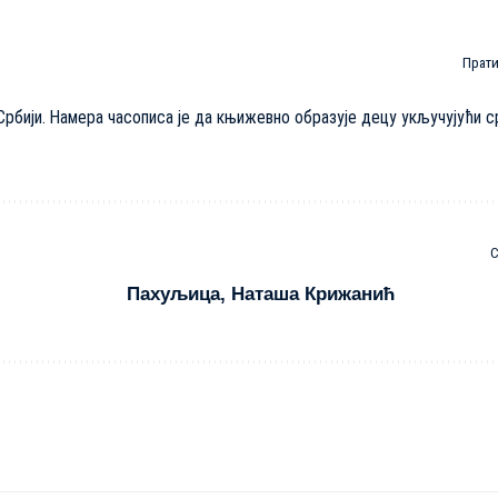
Прат
Србији. Намера часописа је да књижевно образује децу укључујући 
Пахуљица, Наташа Крижанић