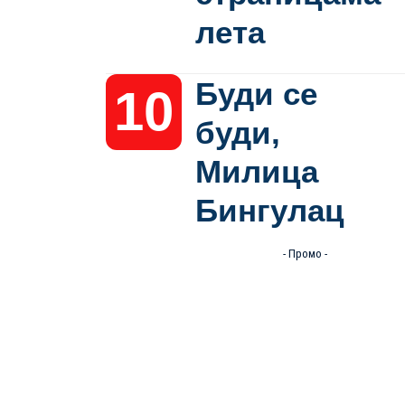
лета
Буди се
буди,
Милица
Бингулац
- Промо -