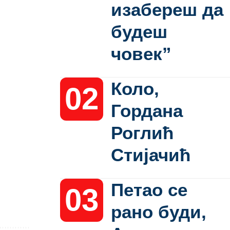
изабереш да
будеш
човек”
Коло,
Гордана
Роглић
Стијачић
Петао се
рано буди,