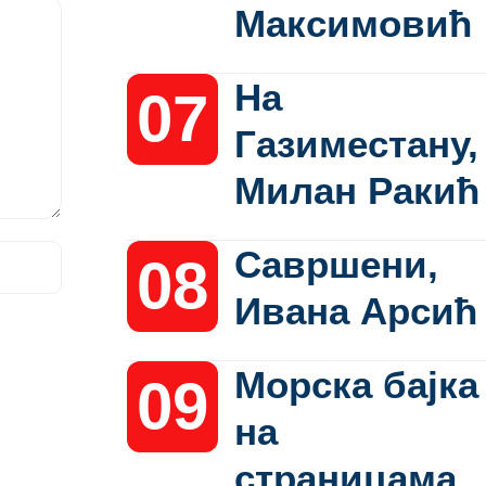
Максимовић
На
Газиместану,
Милан Ракић
Савршени,
Ивана Арсић
Морска бајка
на
страницама