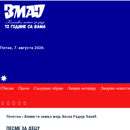
Петак, 7. августа 2026.
Песме
Приче
Сачуване објаве
Змајев интервју
Змајеве новости
Почетна
»
Волим те земљо моја, Весна Радоја Ђапић
ПЕСМЕ ЗА ДЕЦУ