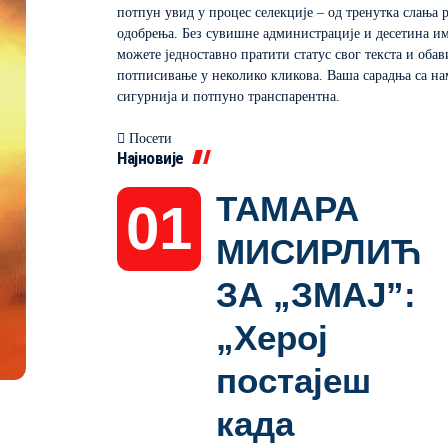
потпун увид у процес селекције – од тренутка слања 
одобрења. Без сувишне администрације и десетина им
можете једноставно пратити статус свог текста и оба
потписивање у неколико кликова. Ваша сарадња са на
сигурнија и потпуно транспарентна.
Посети
Најновије
ТАМАРА
МИСИРЛИЋ
ЗА „ЗМАЈ”:
„Херој
постајеш
када