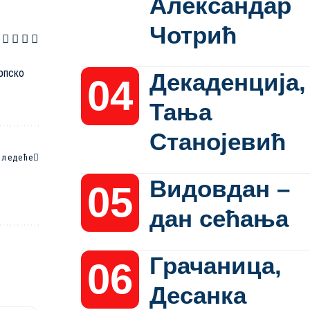
Александар
Чотрић
и
српско
Декаденција,
Тања
Станојевић
Следеће
Видовдан –
дан сећања
Грачаница,
Десанка