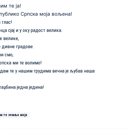
им те ја!
публико Српска моја вољена!
 глас!
нца сјај и у оку радост велика.
е велике,
е дивне градове.
ни смо,
рпска ми те волимо!
 дам те у нашим грудима вечна је љубав наша
таџбина једна једина!
м те земљо моја