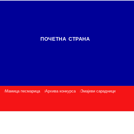
ПОЧЕТНА СТРАНА
Мамица песмарица
Архива конкурса
Змајеви сарадници