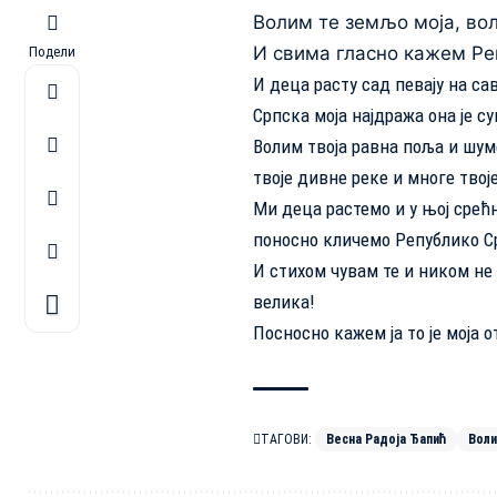
Волим те земљо моја, вол
И свима гласно кажем Ре
Подели
И деца расту сад певају на сав
Српска моја најдража она је су
Волим твоја равна поља и шум
твоје дивне реке и многе твој
Ми деца растемо и у њој срећ
поносно кличемо Републико С
И стихом чувам те и ником не
велика!
Посносно кажем ја то је моја о
ТАГОВИ:
Весна Радоја Ђапић
Воли