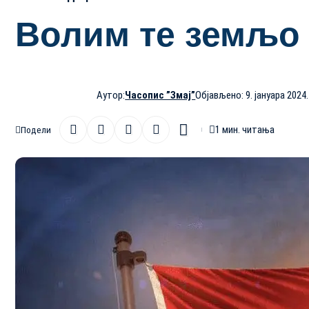
Волим те земљо 
Аутор:
Часопис ”Змај”
Објављено: 9. јануара 2024.
1 мин. читања
Подели