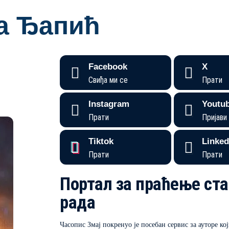
ја Ђапић
Facebook
X
Свиђа ми се
Прати
Instagram
Youtu
Прати
Пријави
Tiktok
Linked
Прати
Прати
Портал за праћење ста
рада
Часопис Змај покренуо је посебан сервис за ауторе ко