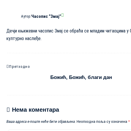
Часопис ”Змај”
Аутор:
Дечји књижевни часопис Змај се обраћа се младим читаоцима у 
културно наслеђе.
Претходно
Божић, Божић, благи дан
Нема коментара
Ваша адреса е-поште неће бити објављена.
Неопходна поља су означена
*