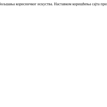
побољшања корисничког искуства. Наставком коришћења сајта пр