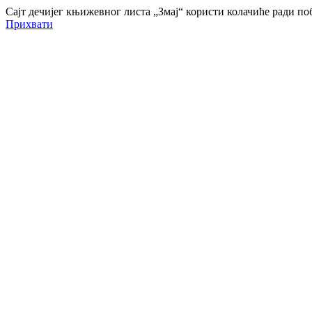
Сајт дечијег књижевног листа „Змај“ користи колачиће ради 
Прихвати