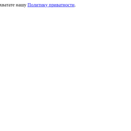
ихватате нашу
Политику приватности
.