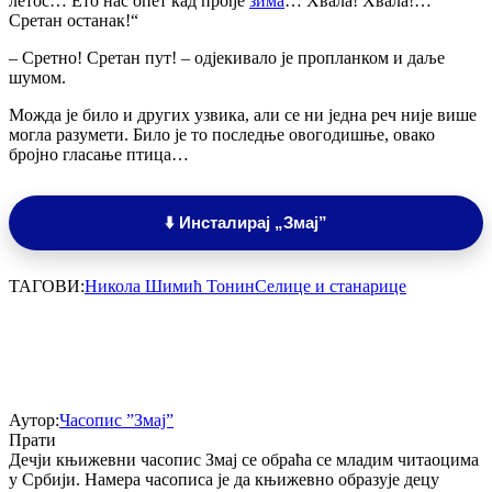
летос… Ето нас опет кад прође
зима
… Хвала! Хвала!…
Сретан останак!“
– Сретно! Сретан пут! – одјекивало је пропланком и даље
шумом.
Можда је било и других узвика, али се ни једна реч није више
могла разумети. Било је то последње овогодишње, овако
бројно гласање птица…
⬇️ Инсталирај „Змај”
ТАГОВИ:
Никола Шимић Тонин
Селице и станарице
Аутор:
Часопис ”Змај”
Прати
Дечји књижевни часопис Змај се обраћа се младим читаоцима
у Србији. Намера часописа је да књижевно образује децу