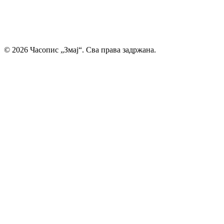
Главни и одговорни уредник: Михајло Жиловић
© 2026 Часопис „Змај“. Сва права задржана.