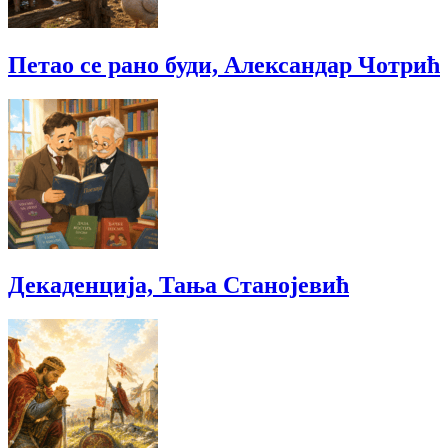
Петао се рано буди, Александар Чотрић
Декаденција, Тања Станојевић