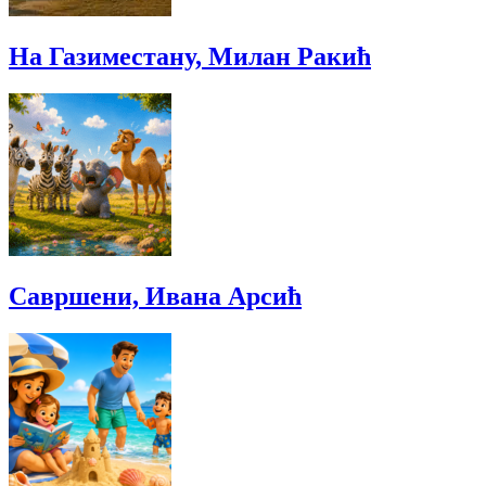
На Газиместану, Милан Ракић
Савршени, Ивана Арсић