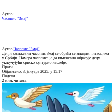
Аутор:
Часопис ”Змај”
Аутор:
Часопис ”Змај”
Дечји књижевни часопис Змај се обраћа се младим читаоцима
у Србији. Намера часописа је да књижевно образује децу
укључујући српско културно наслеђе.
Прати
Објављено: 3. јануара 2025. у 15:17
Подели
2 мин. читања