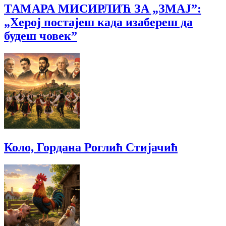
ТАМАРА МИСИРЛИЋ ЗА „ЗМАЈ”:
„Херој постајеш када изабереш да
будеш човек”
Коло, Гордана Роглић Стијачић