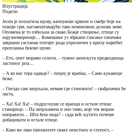
Илустрација
Подели
Јесен је позлатила шуму, капнувши црвене и смеђе боје на
покоји грм, наговештавајући тако неминовни долазак зиме.
Опомена је то озбиљна за свако Божје створење, птице су
најузнемиреније… Комешање уз збркано гласање означава
завршни састанак птичјег рода уприличен у крилу највећег
пропланка букове шуме.
– Ето, опет морамо селити, – тужно запискутa предводница
ластиног јата…
– А ко вас тера одавде? – пецну је врабац. – Само кукавице
беже.
– Гнездо сам запрљала, немам где становати! – свађалачки ће
ласта.
– Ха! Ха! Ха! – подругнуше се врапци и остале птице
станарице. – Па запрљажеш и оно тамо, које тек мораш
направити… Шта ћеш онда? – сада већ љутито почеше
добацивати и остале птице.
– Како ви лако прихватате сваку неистину и глупост, –