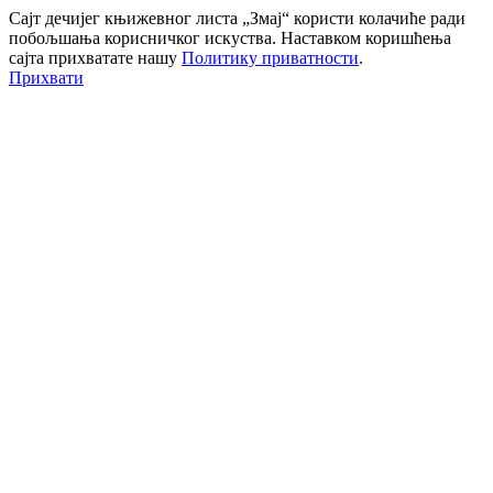
Сајт дечијег књижевног листа „Змај“ користи колачиће ради
побољшања корисничког искуства. Наставком коришћења
сајта прихватате нашу
Политику приватности
.
Прихвати