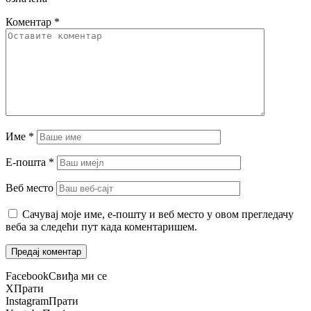
Коментар
*
Име
*
Е-пошта
*
Веб место
Сачувај моје име, е-пошту и веб место у овом прегледачу
веба за следећи пут када коментаришем.
Facebook
Свиђа ми се
X
Прати
Instagram
Прати