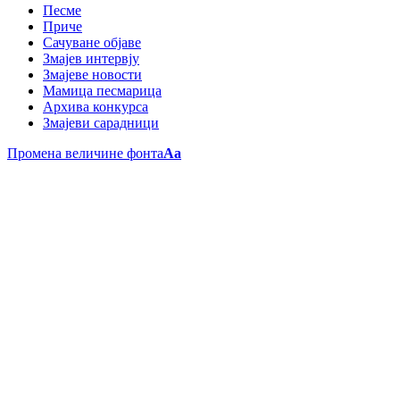
Песме
Приче
Сачуване објаве
Змајев интервју
Змајеве новости
Мамица песмарица
Архива конкурса
Змајеви сарадници
Промена величине фонта
Aa