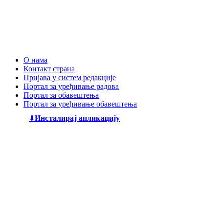
О нама
Контакт страна
Пријава у систем редакције
Портал за уређивање радова
Портал за обавештења
Портал за уређивање обавештења
Инсталирај апликацију
Дечији књижевни часопис
„Змај“
већ деценијама негује
најлепшу реч, спајајући богату традицију са савременим
стваралаштвом. Посебну пажњу посвећујемо младим
талентима, пружајући им отворен простор да објаве
своје прве радове и прикажу своју креативност свету. Ми
смо место где се инспиришу будући писци и где свака
дечија машта проналази свој пут до читалаца.