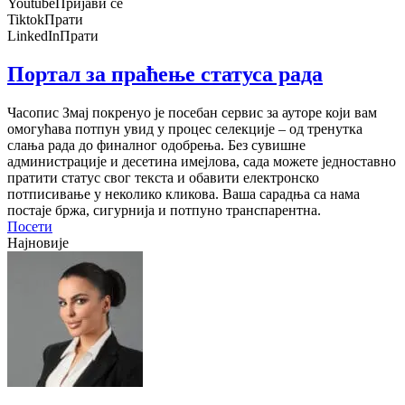
Youtube
Пријави се
Tiktok
Прати
LinkedIn
Прати
Портал за праћење статуса рада
Часопис Змај покренуо је посебан сервис за ауторе који вам
омогућава потпун увид у процес селекције – од тренутка
слања рада до финалног одобрења. Без сувишне
администрације и десетина имејлова, сада можете једноставно
пратити статус свог текста и обавити електронско
потписивање у неколико кликова. Ваша сарадња са нама
постаје бржа, сигурнија и потпуно транспарентна.
Посети
Најновије