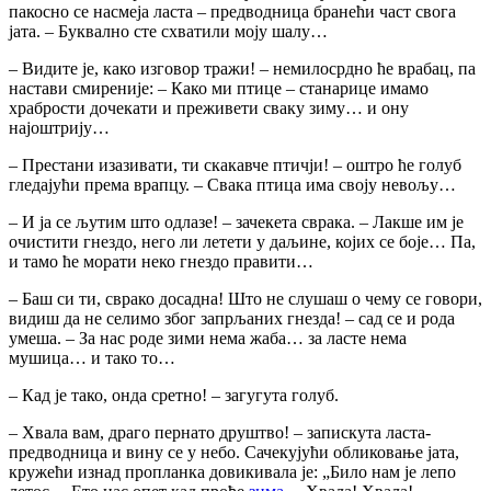
пакосно се насмеја ласта – предводница бранећи част свога
јата. – Буквално сте схватили моју шалу…
– Видите је, како изговор тражи! – немилосрдно ће врабац, па
настави смиреније: – Како ми птице – станарице имамо
храбрости дочекати и преживети сваку зиму… и ону
најоштрију…
– Престани изазивати, ти скакавче птичји! – оштро ће голуб
гледајући према врапцу. – Свака птица има своју невољу…
– И ја се љутим што одлазе! – зачекета сврака. – Лакше им је
очистити гнездо, него ли летети у даљине, којих се боје… Па,
и тамо ће морати неко гнездо правити…
– Баш си ти, сврако досадна! Што не слушаш о чему се говори,
видиш да не селимо због запрљаних гнезда! – сад се и рода
умеша. – За нас роде зими нема жаба… за ласте нема
мушица… и тако то…
– Кад је тако, онда сретно! – загугутa голуб.
– Хвала вам, драго пернато друштво! – запискутa ласта-
предводница и вину се у небо. Сачекујући обликовање јата,
кружeћи изнад пропланка довикивала је: „Било нам је лепо