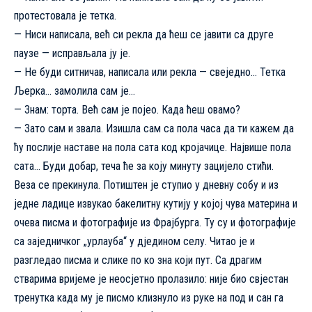
протестовала је тетка.
— Ниси написала, већ си рекла да ћеш се јавити са друге
паузе — исправљала ју је.
— Не буди ситничав, написала или рекла — свеједно… Тетка
Љерка… замолила сам је…
— Знам: торта. Већ сам је појео. Када ћеш овамо?
— Зато сам и звала. Изишла сам са пола часа да ти кажем да
ћу послије наставе на пола сата код кројачице. Највише пола
сата… Буди добар, теча ће за коју минуту зацијело стићи.
Веза се прекинула. Потиштен је ступио у дневну собу и из
једне ладице извукао бакелитну кутију у којој чува материна и
очева писма и фотографије из Фрајбурга. Ту су и фотографије
са заједничког „урлауба“ у дједином селу. Читао је и
разгледао писма и слике по ко зна који пут. Са драгим
стварима вријеме је неосјетно пролазило: није био свјестан
тренутка када му је писмо клизнуло из руке на под и сан га