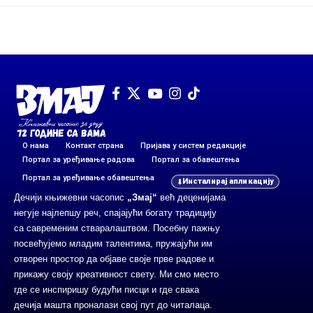
О нама
Контакт страна
Пријава у систем редакције
Портал за уређивање радова
Портал за обавештења
Портал за уређивање обавештења
Инсталирај апликацију
Дечији књижевни часопис
„Змај“
већ деценијама
негује најлепшу реч, спајајући богату традицију
са савременим стваралаштвом. Посебну пажњу
посвећујемо младим талентима, пружајући им
отворен простор да објаве своје прве радове и
прикажу своју креативност свету. Ми смо место
где се инспиришу будући писци и где свака
дечија машта проналази свој пут до читалаца.