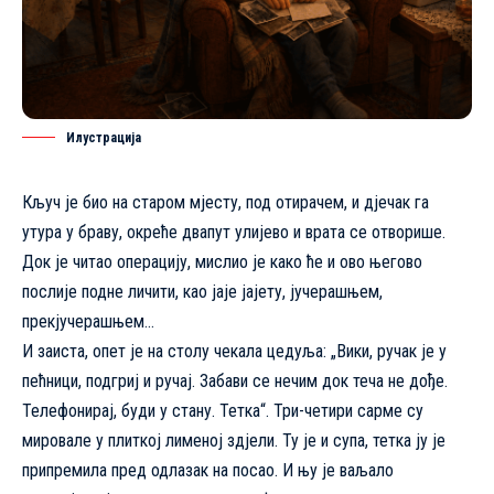
Илустрација
Кључ је био на старом мјесту, под отирачем, и дјечак га
утура у браву, окреће двапут улијево и врата се отворише.
Док је читао операцију, мислио је како ће и ово његово
послије подне личити, као јаје јајету, јучерашњем,
прекјучерашњем…
И заиста, опет је на столу чекала цедуља: „Вики, ручак је у
пећници, подгриј и ручај. Забави се нечим док теча не дође.
Телефонирај, буди у стану. Тетка“. Три-четири сарме су
мировале у плиткој лименој здјели. Ту је и супа, тетка ју је
припремила пред одлазак на посао. И њу је ваљало