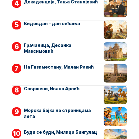
Декаденција, Тања Станојевић
Видовдан – дан сећања
Грачаница, Десанка
Максимовић
На Газиместану, Милан Ракић
Савршени, Ивана Арсић
Морска бајка на страницама
лета
Буди се буди, Милица Бингулац