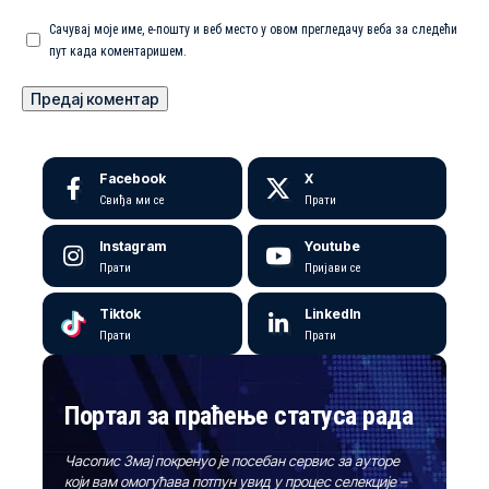
Сачувај моје име, е-пошту и веб место у овом прегледачу веба за следећи
пут када коментаришем.
Facebook
X
Свиђа ми се
Прати
Instagram
Youtube
Прати
Пријави се
Tiktok
LinkedIn
Прати
Прати
Портал за праћење статуса рада
Часопис Змај покренуо је посебан сервис за ауторе
који вам омогућава потпун увид у процес селекције –