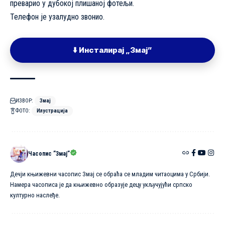
преварио у дубокој плишаној фотељи.
Телефон је узалудно звонио.
⬇️ Инсталирај „Змај”
ИЗВОР:
Змај
ФОТО:
Илустрација
Часопис ”Змај”
Дечји књижевни часопис Змај се обраћа се младим читаоцима у Србији.
Намера часописа је да књижевно образује децу укључујући српско
културно наслеђе.