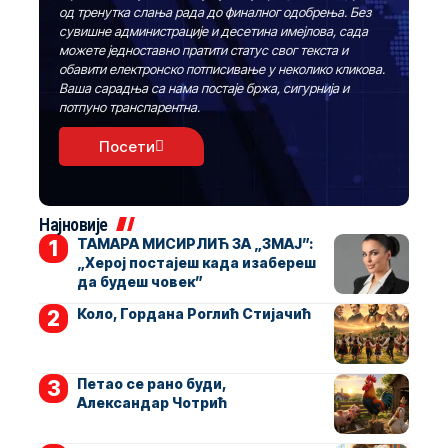
од тренутка слања рада до финалног одобрења. Без
сувишне администрације и десетина имејлова, сада
можете једноставно пратити статус свог текста и
обавити електронско потписивање у неколико кликова.
Ваша сарадња са нама постаје бржа, сигурнија и
потпуно транспарентна.
Посети
Најновије
ТАМАРА МИСИРЛИЋ ЗА „ЗМАЈ”:
„Херој постајеш када изабереш
да будеш човек”
Коло, Гордана Роглић Стијачић
Петао се рано буди,
Александар Чотрић