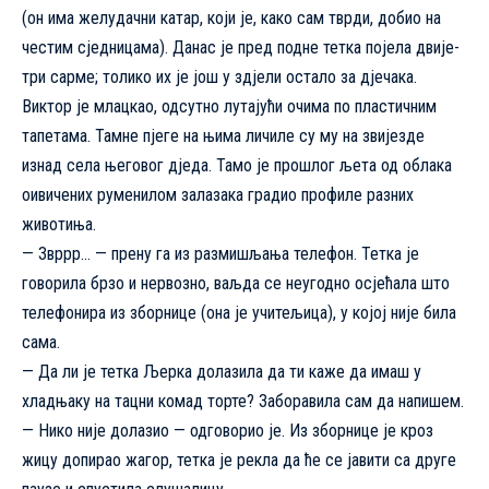
(он има желудачни катар, који је, како сам тврди, добио на
честим сједницама). Данас је пред подне тетка појела двије-
три сарме; толико их је још у здјели остало за дјечака.
Виктор је млацкао, одсутно лутајући очима по пластичним
тапетама. Тамне пјеге на њима личиле су му на звијезде
изнад села његовог дједа. Тамо је прошлог љета од облака
оивичених руменилом залазака градио профиле разних
животиња.
— Звррр… — прену га из размишљања телефон. Тетка је
говорила брзо и нервозно, ваљда се неугодно осјећала што
телефонира из зборнице (она је учитељица), у којој није била
сама.
— Да ли је тетка Љерка долазила да ти каже да имаш у
хладњаку на тацни комад торте? Заборавила сам да напишем.
— Нико није долазио — одговорио је. Из зборнице је кроз
жицу допирао жагор, тетка је рекла да ће се јавити са друге