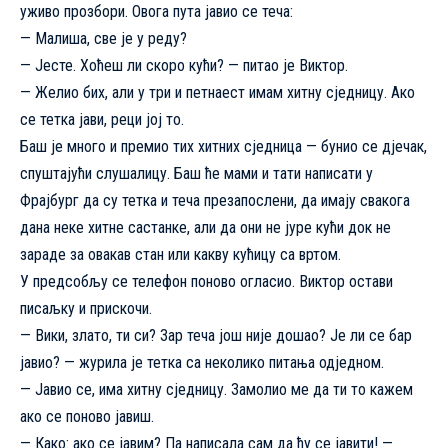
уживо прозбори. Овога пута јавио се теча:
— Малиша, све је у реду?
— Јесте. Хоћеш ли скоро кући? — питао је Виктор.
— Желио бих, али у три и петнаест имам хитну сједницу. Ако
се тетка јави, реци јој то.
Баш је много и премио тих хитних сједница — бунио се дјечак,
спуштајући слушалицу. Баш ће мами и тати написати у
Фрајбург да су тетка и теча презапослени, да имају свакога
дана неке хитне састанке, али да они не јуре кући док не
зараде за овакав стан или какву кућицу са вртом.
У предсобљу се телефон поново огласио. Виктор остави
писаљку и прискочи.
— Вики, злато, ти си? Зар теча још није дошао? Је ли се бар
јавио? — журила је тетка са неколико питања одједном.
— Јавио се, има хитну сједницу. Замолио ме да ти то кажем
ако се поново јавиш.
— Како: ако се јавим? Па написала сам да ћу се јавити! —