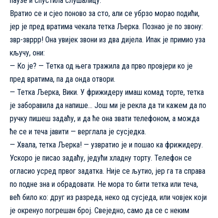
паузе и спустила слушалицу.
Вратио се и сјео поново за сто, али се убрзо морао подићи,
јер је пред вратима чекала тетка Љерка. Познао је по звону:
звр-звррр! Она увијек звони из два дијела. Ипак је примио уза
кључу, они:
— Ко је? — Тетка од њега тражила да прво провјери ко је
пред вратима, па да онда отвори.
— Тетка Љерка, Вики. У фрижидеру имаш комад торте, тетка
је заборавила да напише… Још ми је рекла да ти кажем да по
ручку пишеш задаћу, и да ће она звати телефоном, а можда
ће се и теча јавити — верглала је сусједка.
— Хвала, тетка Љерка! — узвратио је и пошао ка фрижидеру.
Ускоро је писао задаћу, једући хладну торту. Телефон се
огласио усред првог задатка. Није се љутио, јер га та справа
по подне зна и обрадовати. Не мора то бити тетка или теча,
већ било ко: друг из разреда, неко од сусједа, или човјек који
је окренуо погрешан број. Свеједно, само да се с неким