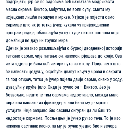
подгријати, јер се по зидовима већ нахватала модрикаста
масна скрама. Виктор, међутим, не воли супу, смета му
исјецкано лишће першуна и мркве. Утјеха је појести само
сармице што их је тетка јучер кухала уз пријеподневни
програм радија, обављајући уз пут туце ситних послова који
домаћици не дају ни трунке мира.
Дјечак је жвакао размишљајући о бурној дводневној историји
теткине сарме, чије питање он, напокон, рјешава до краја. Ова
иста здјела је била већ четири пута на столу. Прије него што
ће написати цедуљу, окрећући двапут кључ у брави и сакрити
га под отирач, тетка је јучер појела двије сарме, онако у ходу,
дувајући у вруће јело. Онда је ручао он – Виктор. Јео је
безвољно, нешто је тим сармама недостајало, можда мало
сира или павлаке из фрижидера, али било му је мрско
устајати. Није заправо био сасвим сигуран да ли баш то
недостаје сармама. Посљедњи је јучер ручао теча. То је као
некакав састанак касно, па му је ручак уједно био и вечера