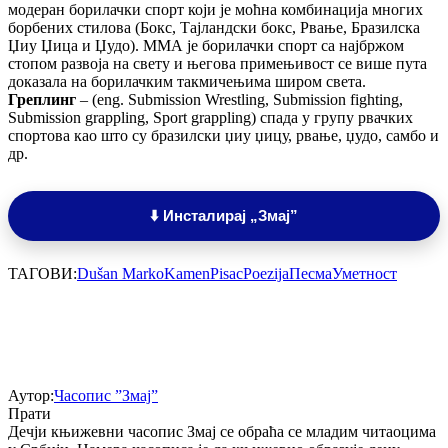
модеран борилачки спорт који је моћна комбинација многих
борбених стилова (Бокс, Тајландски бокс, Рвање, Бразилска
Џиу Џица и Џудо). ММА је борилачки спорт са најбржом
стопом развоја на свету и његова примењивост се више пута
доказала на борилачким такмичењима широм света.
Греплинг
– (eng. Submission Wrestling, Submission fighting,
Submission grappling, Sport grappling) спада у групу рвачких
спортова као што су бразилски џиу џицу, рвање, џудо, самбо и
др.
⬇️ Инсталирај „Змај”
ТАГОВИ:
Dušan Marko
Kamen
Pisac
Poezija
Песма
Уметност
Аутор:
Часопис ”Змај”
Прати
Дечји књижевни часопис Змај се обраћа се младим читаоцима