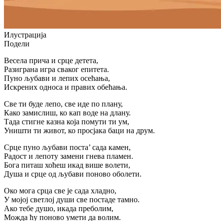
Илустрацијa
Подели
Весела прича и срце детета,
Разиграна игра сваког епитета.
Пуно љубави и лепих осећања,
Искрених односа и правих обећања.
Све ти буде лепо, све иде по плану,
Како замислиш, ко кап воде на длану.
Тада стигне казна која помути ти ум,
Уништи ти живот, ко просјака баци на друм.
Срце пуно љубави поста’ сада камен,
Радост и лепоту замени гнева пламен.
Бога питаш хоћеш икад више волети,
Душа и срце од љубави поново оболети.
Око мога срца све је сада хладно,
У мојој светлој души све постаде тамно.
Ако тебе душо, икада преболим,
Можда ћу поново умети да волим.