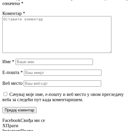
означена
*
Коментар
*
Име
*
Е-пошта
*
Веб место
Сачувај моје име, е-пошту и веб место у овом прегледачу
веба за следећи пут када коментаришем.
Facebook
Свиђа ми се
X
Прати
Instagram
Прати