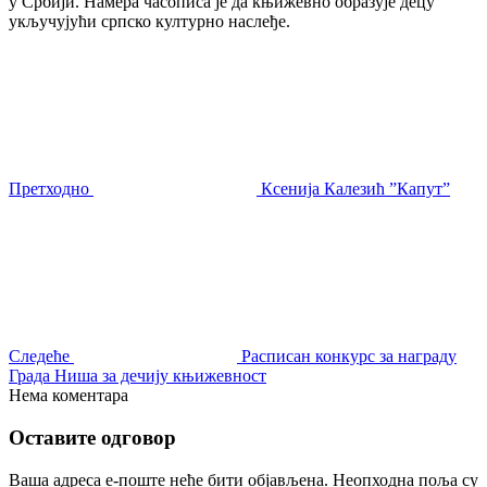
у Србији. Намера часописа је да књижевно образује децу
укључујући српско културно наслеђе.
Претходно
Ксенија Калезић ”Капут”
Следеће
Расписан конкурс за награду
Града Ниша за дечију књижевност
Нема коментара
Оставите одговор
Ваша адреса е-поште неће бити објављена.
Неопходна поља су