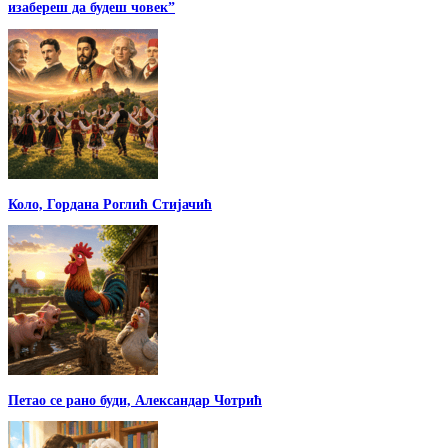
изабереш да будеш човек”
Коло, Гордана Роглић Стијачић
Петао се рано буди, Александар Чотрић