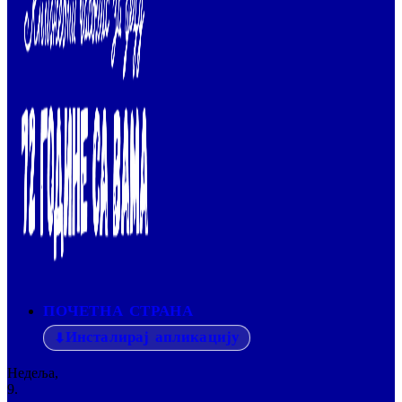
ПОЧЕТНА СТРАНА
Инсталирај апликацију
Недеља,
9.