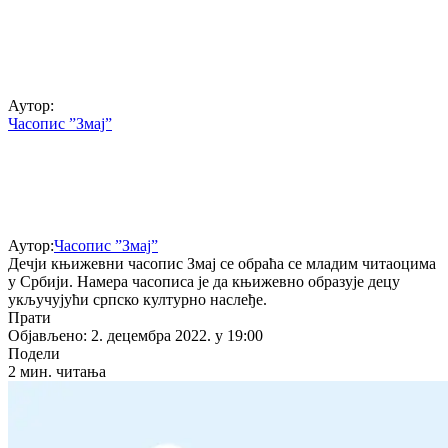
Аутор:
Часопис ”Змај”
Аутор:
Часопис ”Змај”
Дечји књижевни часопис Змај се обраћа се младим читаоцима
у Србији. Намера часописа је да књижевно образује децу
укључујући српско културно наслеђе.
Прати
Објављено: 2. децембра 2022. у 19:00
Подели
2 мин. читања