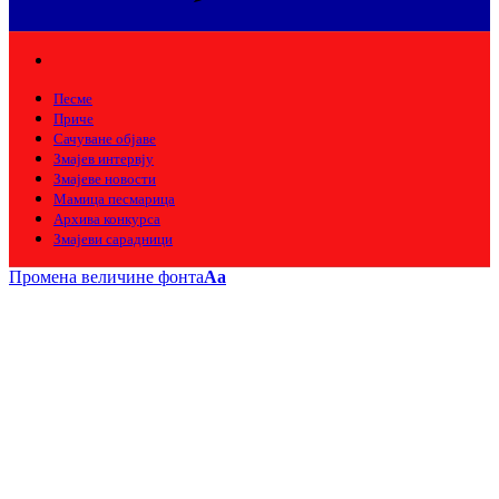
Песме
Приче
Сачуване објаве
Змајев интервју
Змајеве новости
Мамица песмарица
Архива конкурса
Змајеви сарадници
Промена величине фонта
Aa