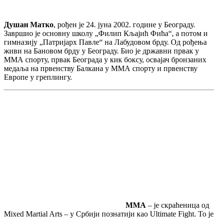
Душан Матко
, рођен је 24. јуна 2002. године у Београду.
Завршио је основну школу „Филип Кљајић Фића“, а потом и
гимназију „Патријарх Павле“ на Лабудовом брду. Од рођења
живи на Бановом брду у Београду. Био је државни првак у
ММА спорту, првак Београда у кик боксу, освајач бронзаних
медаља на првенству Балкана у ММА спорту и првенству
Европе у греплингу.
MMA
– је скраћеница од
Mixed Martial Arts – у Србији познатији као Ultimate Fight. То је