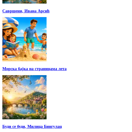
Савршени, Ивана Арсић
Морска бајка на страницама лета
Буди се буди, Милица Бингулац