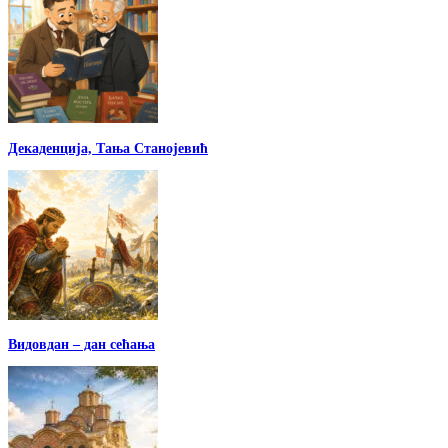
Декаденција, Тања Станојевић
Видовдан – дан сећања