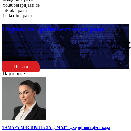
Youtube
Пријави се
Tiktok
Прати
LinkedIn
Прати
Портал за праћење статуса рада
Часопис Змај покренуо је посебан сервис за ауторе који вам омогућава пот
рада до финалног одобрења. Без сувишне администрације и десетина имеј
статус свог текста и обавити електронско потписивање у неколико клико
сигурнија и потпуно транспарентна.
Посети
Најновије
ТАМАРА МИСИРЛИЋ ЗА „ЗМАЈ”: „Херој постајеш када