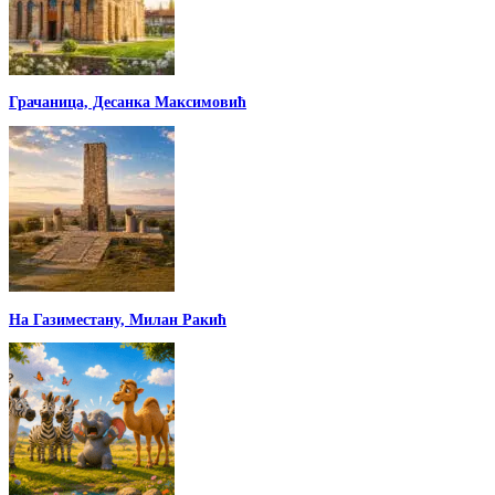
Грачаница, Десанка Максимовић
На Газиместану, Милан Ракић