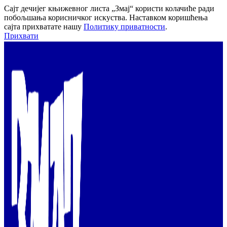
Сајт дечијег књижевног листа „Змај“ користи колачиће ради
побољшања корисничког искуства. Наставком коришћења
сајта прихватате нашу
Политику приватности
.
Прихвати