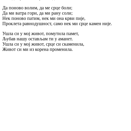
Да поново волим, да ме срце боли;
Да ми ватра гори, да ми рану соли;
Нек поново патим, нек ми она крви пије,
Проклета равнодушност, само нек ми срце камен није.
Ушла си у мој живот, помутила памет,
Љубав нашу остављам ти у аманет.
Ушла си у мој живот, срце си скаменила,
Живот си ми из корена променила.