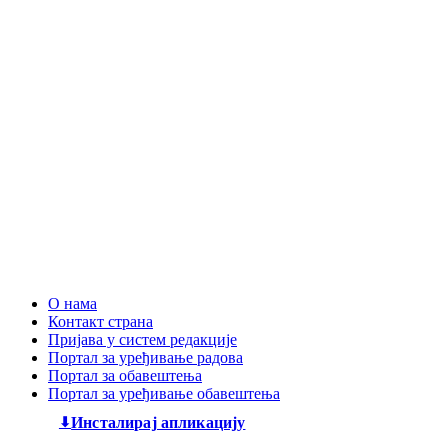
О нама
Контакт страна
Пријава у систем редакције
Портал за уређивање радова
Портал за обавештења
Портал за уређивање обавештења
Инсталирај апликацију