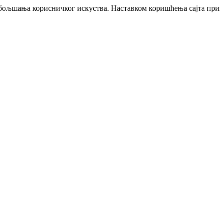
побољшања корисничког искуства. Наставком коришћења сајта пр