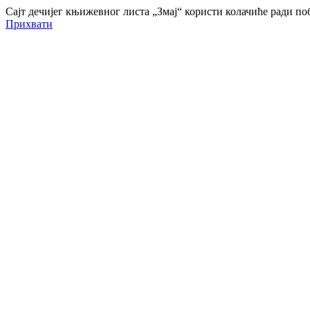
Сајт дечијег књижевног листа „Змај“ користи колачиће ради 
Прихвати