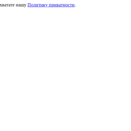
ихватате нашу
Политику приватности
.