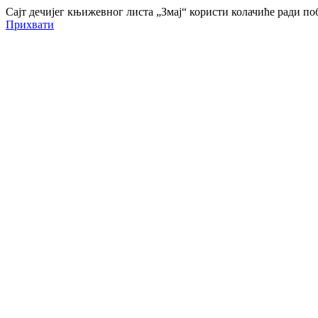
Сајт дечијег књижевног листа „Змај“ користи колачиће ради 
Прихвати