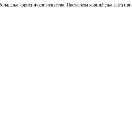
побољшања корисничког искуства. Наставком коришћења сајта пр