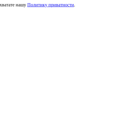
ихватате нашу
Политику приватности
.