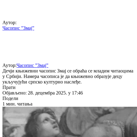
Аутор:
Часопис ”Змај”
Аутор:
Часопис ”Змај”
Дечји књижевни часопис Змај се обраћа се младим читаоцима
у Србији. Намера часописа је да књижевно образује децу
укључујући српско културно наслеђе.
Прати
Објављено: 28. децембра 2025. у 17:46
Подели
1 мин. читања