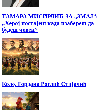
ТАМАРА МИСИРЛИЋ ЗА „ЗМАЈ”:
„Херој постајеш када изабереш да
будеш човек”
Коло, Гордана Роглић Стијачић