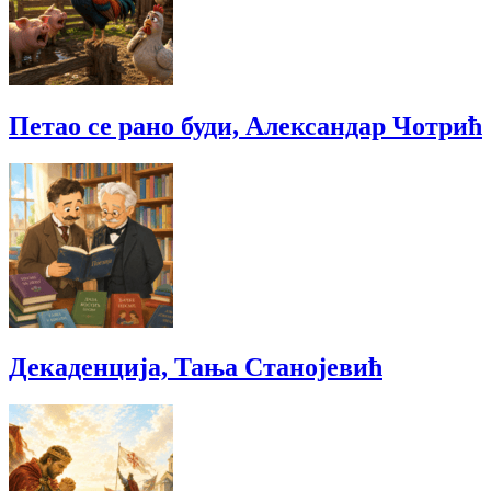
Петао се рано буди, Александар Чотрић
Декаденција, Тања Станојевић