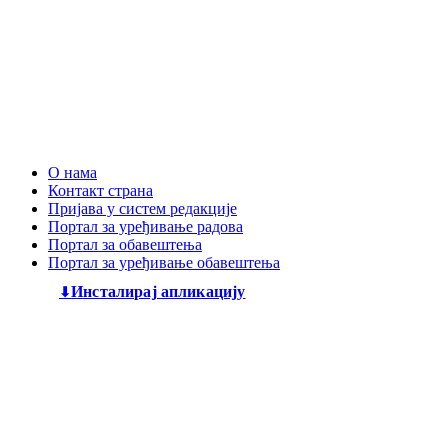
О нама
Контакт страна
Пријава у систем редакције
Портал за уређивање радова
Портал за обавештења
Портал за уређивање обавештења
Инсталирај апликацију
Дечији књижевни часопис
„Змај“
већ деценијама негује
најлепшу реч, спајајући богату традицију са савременим
стваралаштвом. Посебну пажњу посвећујемо младим
талентима, пружајући им отворен простор да објаве
своје прве радове и прикажу своју креативност свету. Ми