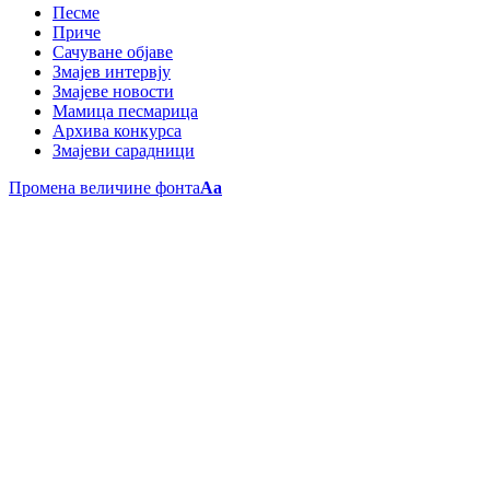
Песме
Приче
Сачуване објаве
Змајев интервју
Змајеве новости
Мамица песмарица
Архива конкурса
Змајеви сарадници
Промена величине фонта
Aa