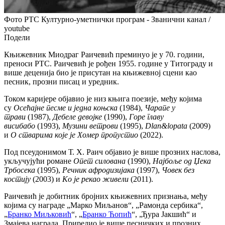
Фото РТС Културно-уметнички програм - Званични канал /
youtube
Подели
Књижевник Миодраг Раичевић преминуо је у 70. години,
преноси РТС. Раичевић је рођен 1955. године у Титограду и
више деценија био је присутан на књижевној сцени као
песник, прозни писац и уредник.
Током каријере објавио је низ књига поезије, међу којима
су
Осећајне песме и једна коњска
(1984),
Чарапе у
трави
(1987),
Дебеле девојке
(1990),
Горе главу
висибабо
(1993),
Музини ветрови
(1995),
Dlan&lopata
(2009)
и
О стварима које је Хомер пропустио
(2022).
Под псеудонимом Т. Х. Раич објавио је више прозних наслова,
укључујући романе
Опет силована
(1990),
Најбоље од Џека
Трбосека
(1995),
Речник афродизијака
(1997),
Човек без
костију
(2003) и
Ко је рекао живели
(2011).
Раичевић је добитник бројних књижевних признања, међу
којима су награде „Марко Миљанов“, „Рамонда сербика“,
„
Бранко Миљковић
“, „
Бранко Ћопић
“, „Ђура Јакшић“ и
Змајева награда. Приредио је више песничких и прозних