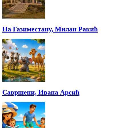
На Газиместану, Милан Ракић
Савршени, Ивана Арсић