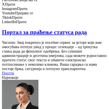
X
Прати
Instagram
Прати
Youtube
Пријави се
Tiktok
Прати
LinkedIn
Прати
Портал за праћење статуса рада
Часопис Змај покренуо је посебан сервис за ауторе који вам
омогућава потпун увид у процес селекције – од тренутка
слања рада до финалног одобрења. Без сувишне
администрације и десетина имејлова, сада можете једноставно
пратити статус свог текста и обавити електронско
потписивање у неколико кликова. Ваша сарадња са нама
постаје бржа, сигурнија и потпуно транспарентна.
Посети
Најновије