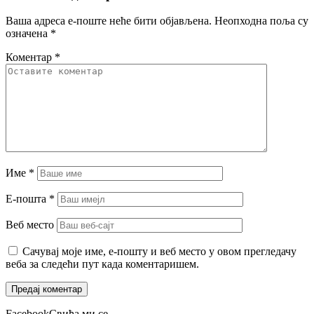
Ваша адреса е-поште неће бити објављена.
Неопходна поља су
означена
*
Коментар
*
Име
*
Е-пошта
*
Веб место
Сачувај моје име, е-пошту и веб место у овом прегледачу
веба за следећи пут када коментаришем.
Facebook
Свиђа ми се