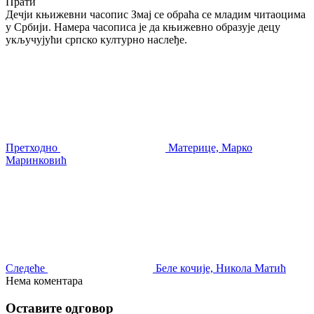
Прати
Дечји књижевни часопис Змај се обраћа се младим читаоцима
у Србији. Намера часописа је да књижевно образује децу
укључујући српско културно наслеђе.
Претходно
Материце, Марко
Маринковић
Следеће
Беле кочије, Никола Матић
Нема коментара
Оставите одговор