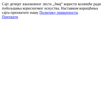
Сајт дечијег књижевног листа „Змај“ користи колачиће ради
побољшања корисничког искуства. Наставком коришћења
сајта прихватате нашу
Политику приватности
.
Прихвати