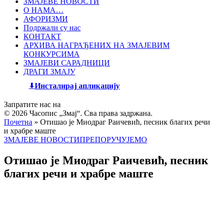
ЗМАЈЕВЕ НОВОСТИ
О НАМА…
АФОРИЗМИ
Подржали су нас
КОНТАКТ
АРХИВА НАГРАЂЕНИХ НА ЗМАЈЕВИМ
КОНКУРСИМА
ЗМАЈЕВИ САРАДНИЦИ
ДРАГИ ЗМАЈУ
Инсталирај апликацију
Запратите нас на
© 2026 Часопис „Змај“. Сва права задржана.
Почетна
»
Отишао је Миодраг Раичевић, песник благих речи
и храбре маште
ЗМАЈЕВЕ НОВОСТИ
ПРЕПОРУЧУЈЕМО
Отишао је Миодраг Раичевић, песник
благих речи и храбре маште