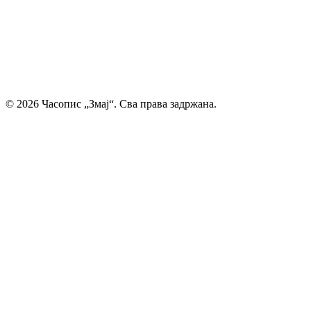
смо место где се инспиришу будући писци и где свака
дечија машта проналази свој пут до читалаца.
Главни и одговорни уредник: Михајло Жиловић
© 2026 Часопис „Змај“. Сва права задржана.