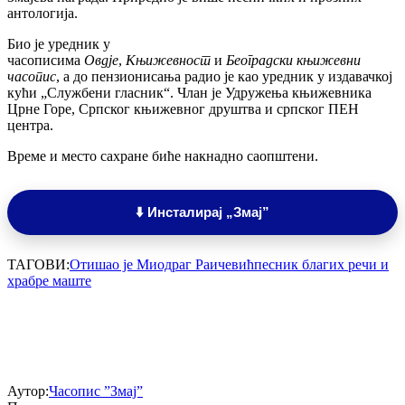
антологија.
Био је уредник у
часописима
Овд‌је
,
Књижевност
и
Београдски књижевни
часопис
, а до пензионисања радио је као уредник у издавачкој
кући „Службени гласник“. Члан је Удружења књижевника
Црне Горе, Српског књижевног друштва и српског ПЕН
центра.
Време и место сахране биће накнадно саопштени.
⬇️ Инсталирај „Змај”
ТАГОВИ:
Отишао је Миодраг Раичевић
песник благих речи и
храбре маште
Аутор:
Часопис ”Змај”